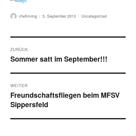
Autor
Veröffentlicht
Kategorien
chefimring
5. September 2013
Uncategorized
am
Beitragsnavigation
ZURÜCK
Sommer satt im September!!!
Vorheriger
Beitrag:
WEITER
Freundschaftsfliegen beim MFSV
Nächster
Sippersfeld
Beitrag: