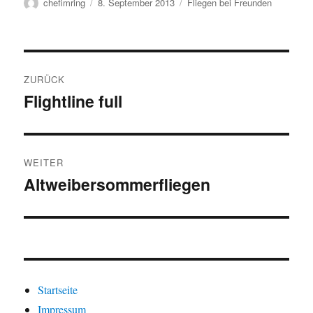
Autor
Veröffentlicht
Kategorien
chefimring
8. September 2013
Fliegen bei Freunden
am
Beitragsnavigation
ZURÜCK
Flightline full
Vorheriger
Beitrag:
WEITER
Altweibersommerfliegen
Nächster
Beitrag:
Startseite
Impressum