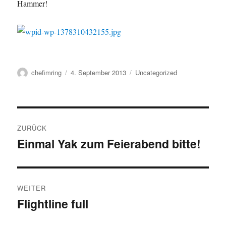
Hammer!
Autor
Veröffentlicht
Kategorien
chefimring
4. September 2013
Uncategorized
am
Beitragsnavigation
ZURÜCK
Einmal Yak zum Feierabend bitte!
Vorheriger
Beitrag:
WEITER
Flightline full
Nächster
Beitrag: