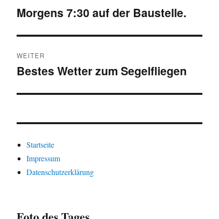
Morgens 7:30 auf der Baustelle.
Vorheriger
Beitrag:
WEITER
Bestes Wetter zum Segelfliegen
Nächster
Beitrag:
Startseite
Impressum
Datenschutzerklärung
Foto des Tages