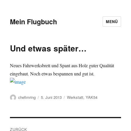
Mein Flugbuch
MENÜ
Und etwas später…
Neues Fahrwerksbrett und Spant aus Holz guter Qualität
eingebaut. Noch etwas bespannen und gut ist.
Autor
Veröffentlicht
Kategorien
chefimring
5. Juni 2013
Werkstatt
,
YAK54
am
Beitragsnavigation
ZURÜCK