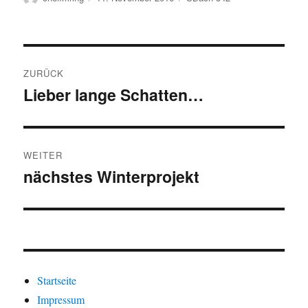
am
Beitragsnavigation
ZURÜCK
Lieber lange Schatten…
Vorheriger
Beitrag:
WEITER
nächstes Winterprojekt
Nächster
Beitrag:
Startseite
Impressum