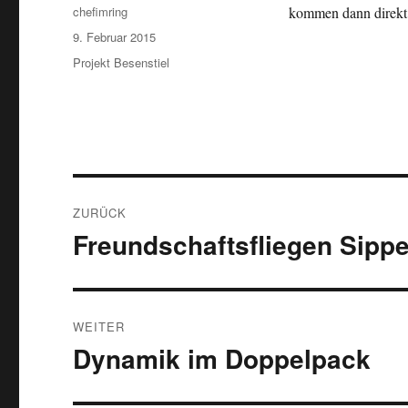
Autor
chefimring
kommen dann direkt
Veröffentlicht
9. Februar 2015
am
Kategorien
Projekt Besenstiel
Beitragsnavigation
ZURÜCK
Freundschaftsfliegen Sippe
Vorheriger
Beitrag:
WEITER
Dynamik im Doppelpack
Nächster
Beitrag: