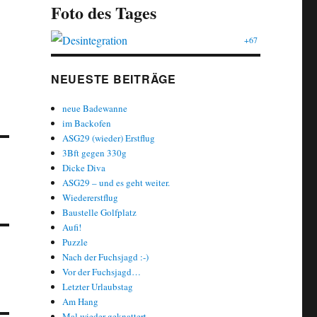
Foto des Tages
+67
NEUESTE BEITRÄGE
neue Badewanne
im Backofen
ASG29 (wieder) Erstflug
3Bft gegen 330g
Dicke Diva
ASG29 – und es geht weiter.
Wiedererstflug
Baustelle Golfplatz
Aufi!
Puzzle
Nach der Fuchsjagd :-)
Vor der Fuchsjagd…
Letzter Urlaubstag
Am Hang
Mal wieder geknattert