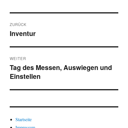
Beitragsnavigation
ZURÜCK
Inventur
Vorheriger
Beitrag:
WEITER
Tag des Messen, Auswiegen und
Nächster
Einstellen
Beitrag:
Startseite
Impressum