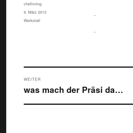
Autor
chefimring
Veröffentlicht
9. März 2013
am
Kategorien
Werkstatt
Beitragsnavigation
WEITER
was mach der Präsi da…
Nächster
Beitrag: