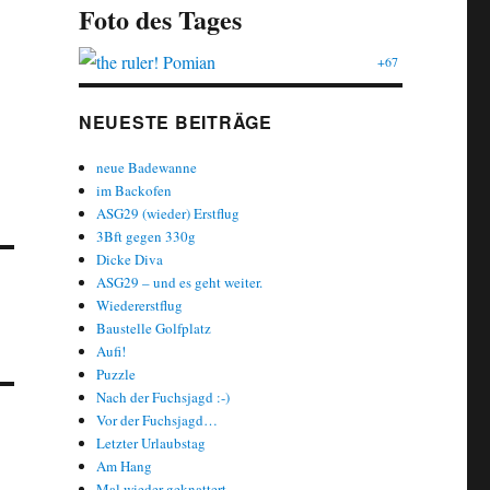
Foto des Tages
+67
NEUESTE BEITRÄGE
neue Badewanne
im Backofen
ASG29 (wieder) Erstflug
3Bft gegen 330g
Dicke Diva
ASG29 – und es geht weiter.
Wiedererstflug
Baustelle Golfplatz
Aufi!
Puzzle
Nach der Fuchsjagd :-)
Vor der Fuchsjagd…
Letzter Urlaubstag
Am Hang
Mal wieder geknattert