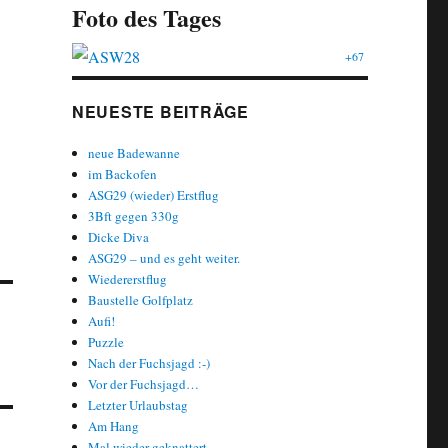
Foto des Tages
+67
NEUESTE BEITRÄGE
neue Badewanne
im Backofen
ASG29 (wieder) Erstflug
3Bft gegen 330g
Dicke Diva
ASG29 – und es geht weiter.
Wiedererstflug
Baustelle Golfplatz
Aufi!
Puzzle
Nach der Fuchsjagd :-)
Vor der Fuchsjagd…
Letzter Urlaubstag
Am Hang
Mal wieder geknattert