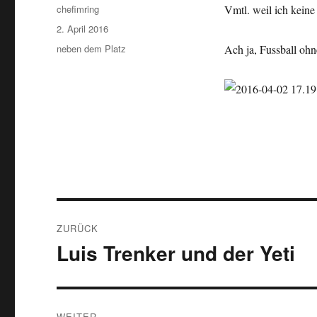
Autor
chefimring
Vmtl. weil ich keine
Veröffentlicht
2. April 2016
am
Kategorien
neben dem Platz
Ach ja, Fussball ohn
Beitragsnavigation
ZURÜCK
Luis Trenker und der Yeti
Vorheriger
Beitrag:
WEITER