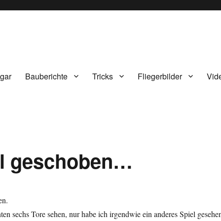
gar
Bauberichte
Tricks
Fliegerbilder
Vid
el geschoben…
en.
en sechs Tore sehen, nur habe ich irgendwie ein anderes Spiel gesehe