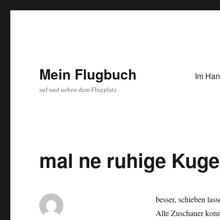
Mein Flugbuch
Im Han
auf und neben dem Flugplatz
mal ne ruhige Kug
besser, schieben lass
Alle Zuschauer konnt