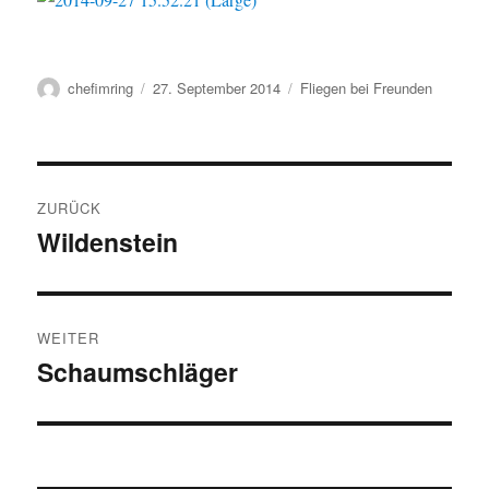
Autor
Veröffentlicht
Kategorien
chefimring
27. September 2014
Fliegen bei Freunden
am
Beitragsnavigation
ZURÜCK
Wildenstein
Vorheriger
Beitrag:
WEITER
Schaumschläger
Nächster
Beitrag: