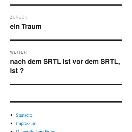
Beitragsnavigation
ZURÜCK
ein Traum
Vorheriger
Beitrag:
WEITER
nach dem SRTL ist vor dem SRTL,
Nächster
ist ?
Beitrag:
Startseite
Impressum
Datenschutzerklärung