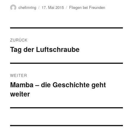
Autor
Veröffentlicht
Kategorien
chefimring
17. Mai 2015
Fliegen bei Freunden
am
Beitragsnavigation
ZURÜCK
Tag der Luftschraube
Vorheriger
Beitrag:
WEITER
Mamba – die Geschichte geht
Nächster
weiter
Beitrag: