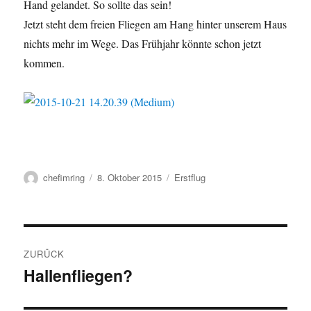
Hand gelandet. So sollte das sein!
Jetzt steht dem freien Fliegen am Hang hinter unserem Haus
nichts mehr im Wege. Das Frühjahr könnte schon jetzt
kommen.
Autor
Veröffentlicht
Kategorien
chefimring
8. Oktober 2015
Erstflug
am
Beitragsnavigation
ZURÜCK
Hallenfliegen?
Vorheriger
Beitrag: