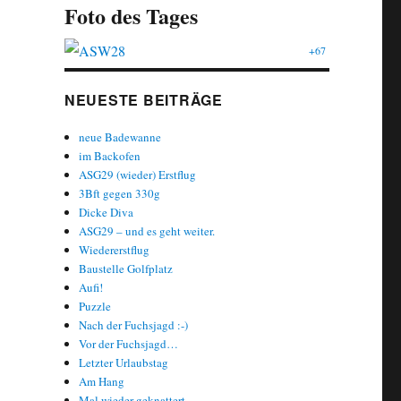
Foto des Tages
+67
NEUESTE BEITRÄGE
neue Badewanne
im Backofen
ASG29 (wieder) Erstflug
3Bft gegen 330g
Dicke Diva
ASG29 – und es geht weiter.
Wiedererstflug
Baustelle Golfplatz
Aufi!
Puzzle
Nach der Fuchsjagd :-)
Vor der Fuchsjagd…
Letzter Urlaubstag
Am Hang
Mal wieder geknattert